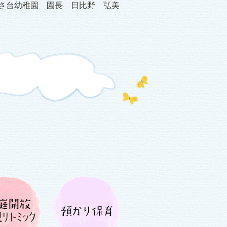
さ台幼稚園 園長 日比野 弘美