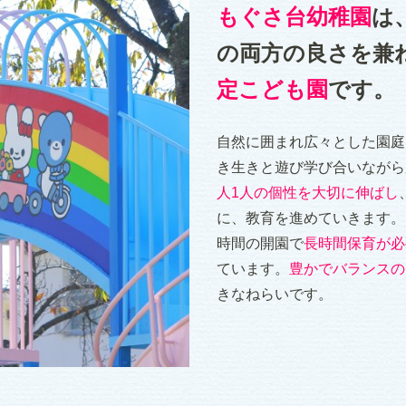
もぐさ台幼稚園
は
の両方の良さを兼
定こども園
です。
自然に囲まれ広々とした園庭
き生きと遊び学び合いながら
人1人の個性を大切に伸ばし
に、教育を進めていきます。
時間の開園で
長時間保育が必
ています。
豊かでバランスの
きなねらいです。