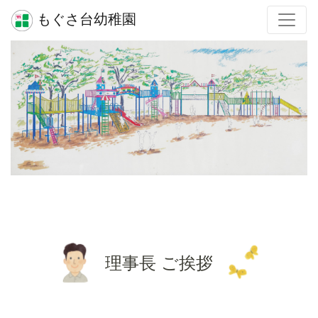
もぐさ台幼稚園
理事長 ご挨拶