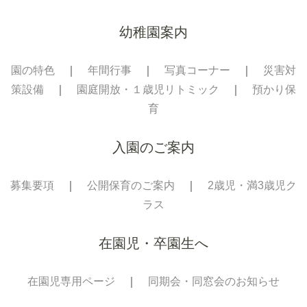
幼稚園案内
園の特色
｜
年間行事
｜
写真コーナー
｜
災害対
策設備
｜
園庭開放・１歳児リトミック
｜
預かり保
育
入園のご案内
募集要項
｜
公開保育のご案内
｜
2歳児・満3歳児ク
ラス
在園児・卒園生へ
在園児専用ページ
｜
同期会・同窓会のお知らせ